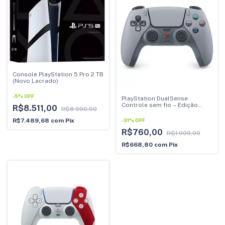
Console PlayStation 5 Pro 2 TB
(Novo Lacrado)
-
5
%
OFF
PlayStation DualSense
Controle sem fio – Edição
R$8.511,00
R$8.990,00
Limitada 30 ANOS (PRODUTO
NOVO)
-
31
%
OFF
R$7.489,68
com
Pix
R$760,00
R$1.099,00
R$668,80
com
Pix