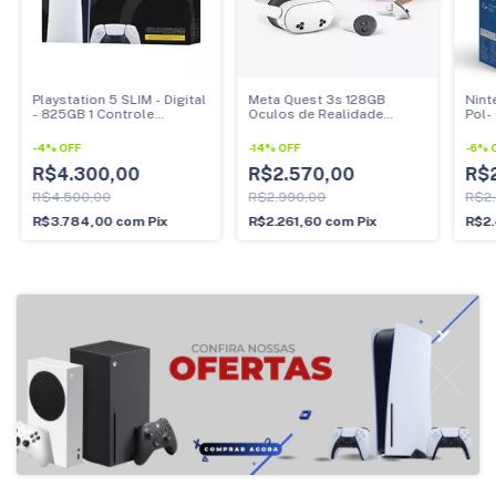
Playstation 5 SLIM - Digital
Meta Quest 3s 128GB
Nint
- 825GB 1 Controle
Oculos de Realidade
Pol-
(PRODUTO NOVO)
Virtual (Produto Novo)
Cons
(PR
-
4
%
OFF
-
14
%
OFF
-
6
%
R$4.300,00
R$2.570,00
R$2
R$4.500,00
R$2.990,00
R$2
R$3.784,00
com
Pix
R$2.261,60
com
Pix
R$2