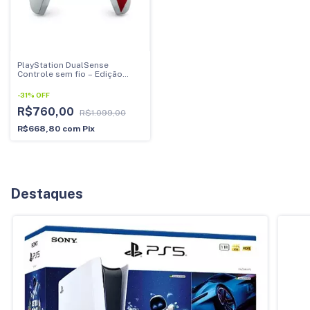
PlayStation DualSense
Controle sem fio – Edição
Limitada God of War 20 ANOS
(PRODUTO NOVO)
-
31
%
OFF
R$760,00
R$1.099,00
R$668,80
com
Pix
Destaques