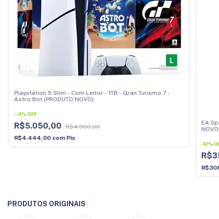
Playstation 5 Slim - Com Leitor - 1TB - Gran Turismo 7 -
Astro Bot (PRODUTO NOVO)
-
-3
%
OFF
EA Spo
R$5.050,00
R$4.900,00
NOVO
R$4.444,00
com
Pix
-
12
%
O
R$3
R$30
PRODUTOS ORIGINAIS