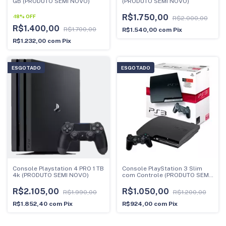
GB (PRODUTO SEMI NOVO)
(PRODUTO SEMI NOVO)
R$1.750,00
-
18
%
OFF
R$2.000,00
R$1.400,00
R$1.700,00
R$1.540,00
com
Pix
R$1.232,00
com
Pix
ESGOTADO
ESGOTADO
Console Playstation 4 PRO 1 TB
Console PlayStation 3 Slim
4k (PRODUTO SEMI NOVO)
com Controle (PRODUTO SEMI
NOVO)
R$2.105,00
R$1.050,00
R$1.990,00
R$1.200,00
R$1.852,40
com
Pix
R$924,00
com
Pix