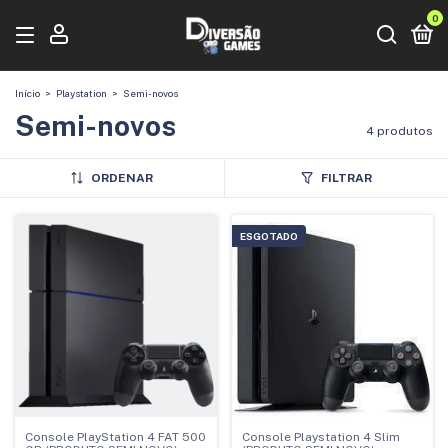
0
Início
>
Playstation
>
Semi-novos
Semi-novos
4 produtos
ORDENAR
FILTRAR
ESGOTADO
Console PlayStation 4 FAT 500
Console Playstation 4 Slim